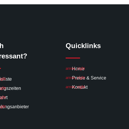
h
Quicklinks
ressant?
Home
Preise & Service
isliste
Kontakt
ungszeiten
ahrt
lungsanbieter