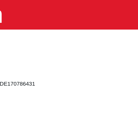
m
: DE170786431